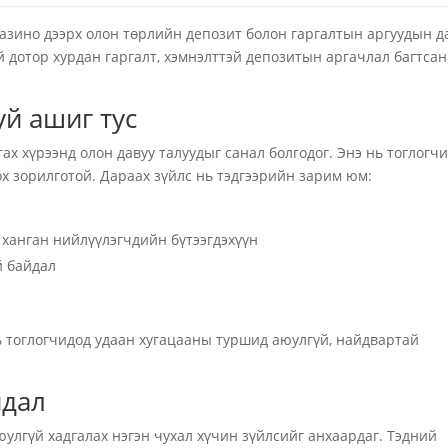
казино дээрх олон төрлийн депозит болон гаргалтын аргуудын д
й дотор хурдан гаргалт, хэмнэлттэй депозитын аргачлал багтсан
уй ашиг тус
гах хүрээнд олон давуу талуудыг санал болгодог. Энэ нь тоглогч
х зорилготой. Дараах зүйлс нь тэдгээрийн зарим юм:
 ханган нийлүүлэгчдийн бүтээгдэхүүн
й байдал
нь тоглогчидод удаан хугацааны туршид аюулгүй, найдвартай
йдал
юулгүй хадгалах нэгэн чухал хүчин зүйлсийг анхаардаг. Тэдний