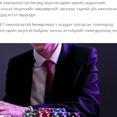
й хамгаалалттай бөгөөд хэрэглэгчдийн хувийн мэдээллийг
Curacao лицензийн зөвшөөрлийг авснаар, тэдний үйл ажиллагаа
дэд итгэл төрүүлдэг.
4/7 ажиллагаатай бөгөөд ямар ч асуудал тулгарсан тохиолдолд
глэгчдийн аюулгүй байдлыг хангах, итгэлцлийг нэмэгдүүлэхэд чу