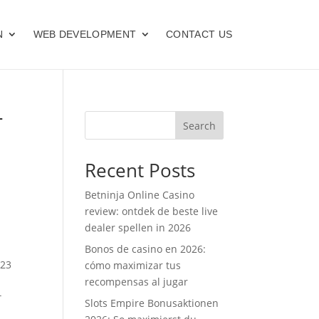
N
WEB DEVELOPMENT
CONTACT US
г
Search
Recent Posts
Betninja Online Casino
review: ontdek de beste live
dealer spellen in 2026
Bonos de casino en 2026:
023
cómo maximizar tus
recompensas al jugar
г
Slots Empire Bonusaktionen