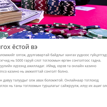
нгох ёстой вэ
оломжийг олгож, дуулгавартай байдлыг хангах үүднээс гүйцэтгэд
лэгчид нь 5000 гаруй слот тоглоомын өргөн сонголтоос гадна,
хуулийн хүрээнд ажилладаг. Иймд, хэрэв та онлайн казино
inco казино нь амжилттай сонголт болно.
лон давуу талуудыг олж авах боломжтой. Онлайнаар тоглоход
оглох нь таны тоглоомын туршлагыг сайжруулж, илүү их ашиг ол